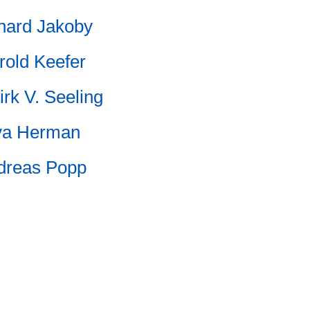
nard Jakoby
rold Keefer
irk V. Seeling
va Herman
dreas Popp