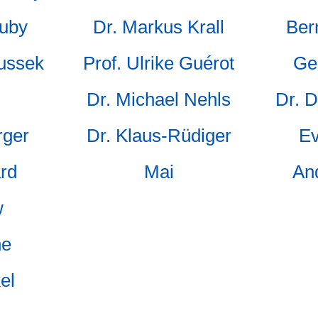
uby
Dr. Markus Krall
Ber
ussek
Prof. Ulrike Guérot
Ge
Dr. Michael Nehls
Dr. D
rger
Dr. Klaus-Rüdiger
E
rd
Mai
An
w
ne
el